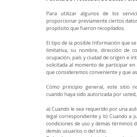
c
i
Para utilizar algunos de los servi
o
proporcionar previamente ciertos datos 
e
propósito que fueron recopilados.
x
i
El tipo de la posible Información que se
t
o
limitativa, su nombre, dirección de co
s
ocupación, país y ciudad de origen e in
o
solicitada al momento de participar en 
.
que consideremos conveniente y que así
Cómo principio general, este sitio 
cuando haya sido autorizada por usted, 
a) Cuando le sea requerido por una aut
legal correspondiente y b) Cuando a ju
condiciones de uso y demás términos de
demás usuarios o del sitio.