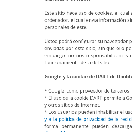
r
r
Este sitio hace uso de cookies, el cua
a
ordenador, el cual envía información s
m
personales de este.
i
e
Usted podrá configurar su navegador par
n
enviadas por este sitio, sin que ello pe
t
a
embargo, no nos responsabilizamos d
s
funcionamiento de la del sitio.
y
c
Google y la cookie de DART de Double
o
n
* Google, como proveedor de terceros, u
s
* El uso de la cookie DART permite a Go
e
y otros sitios de Internet.
j
* Los usuarios pueden inhabilitar el us
o
y a la política de privacidad de la red
s
forma permanente pueden descarga
p