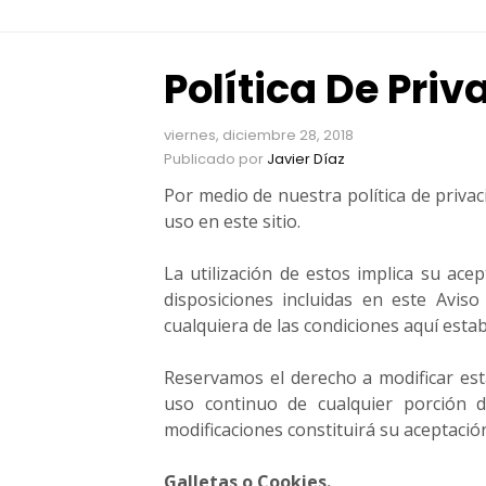
n
t
o
Política De Pri
R
e
viernes, diciembre 28, 2018
c
Publicado por
Javier Díaz
u
r
Por medio de nuestra política de priva
s
uso en este sitio.
o
s
La utilización de estos implica su ace
,
disposiciones incluidas en este Avis
g
cualquiera de las condiciones aquí estab
u
í
Reservamos el derecho a modificar est
a
s
uso continuo de cualquier porción de
,
modificaciones constituirá su aceptació
h
e
Galletas o Cookies.