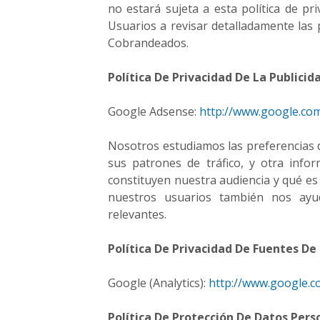
no estará sujeta a esta política de p
m
Usuarios a revisar detalladamente las p
p
Cobrandeados.
r
e
s
Política De Privacidad De La Publicid
a
o
Google Adsense:
http://www.google.com
i
n
Nosotros estudiamos las preferencias d
i
sus patrones de tráfico, y otra inf
c
constituyen nuestra audiencia y qué es 
i
nuestros usuarios también nos ayud
a
relevantes.
r
u
n
Política De Privacidad De Fuentes De 
n
e
Google (Analytics):
http://www.google.co
g
o
Política De Protección De Datos Pers