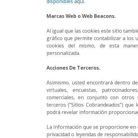
a
disponibles aqui
.
r
a
Marcas Web o Web Beacons.
e
m
Al igual que las cookies este sitio tam
p
gráfico que permite contabilizar a los
r
cookies del mismo, de esta maner
e
personalizada.
n
d
Acciones De Terceros.
e
r
,
Asimismo, usted encontrará dentro de e
c
virtuales, encuestas, patrocinadore
r
comerciales, en conjunto con otros 
e
terceros (”Sitios Cobrandeados”) que le
a
podrá revelar información proporciona
r
t
La Información que se proporcione en e
u
privacidad o leyendas de responsabilid
e