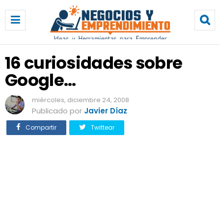
1
6
c
u
r
16 curiosidades sobre
i
Google...
o
s
i
miércoles, diciembre 24, 2008
d
Publicado por
Javier Díaz
a
Compartir
Twittear
d
e
s
s
o
b
r
e
G