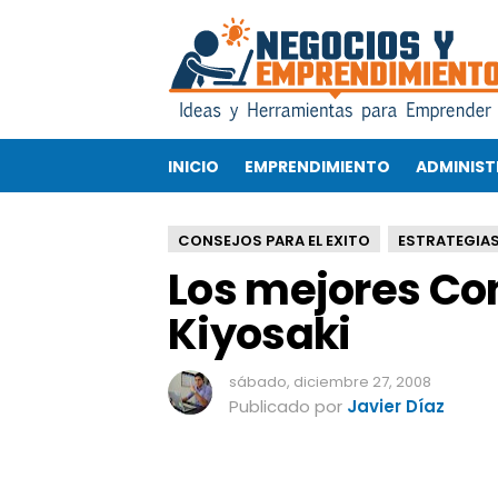
L
o
s
m
e
j
INICIO
EMPRENDIMIENTO
ADMINIST
o
r
e
CONSEJOS PARA EL EXITO
ESTRATEGIAS
s
Los mejores Co
C
o
Kiyosaki
n
s
e
sábado, diciembre 27, 2008
j
Publicado por
Javier Díaz
o
s
d
e