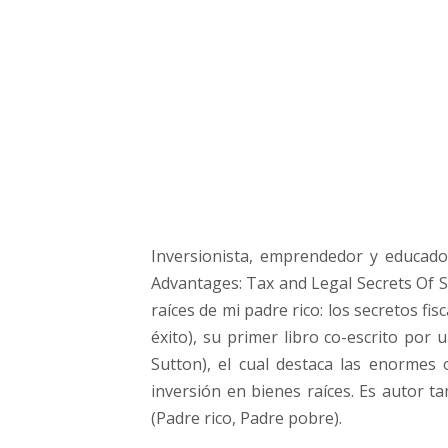
R
o
b
e
r
t
K
i
y
o
s
Inversionista, emprendedor y educado
a
k
Advantages: Tax and Legal Secrets Of Su
i
raíces de mi padre rico: los secretos fis
éxito), su primer libro co-escrito por
Sutton), el cual destaca las enormes
inversión en bienes raíces. Es autor t
(Padre rico, Padre pobre).