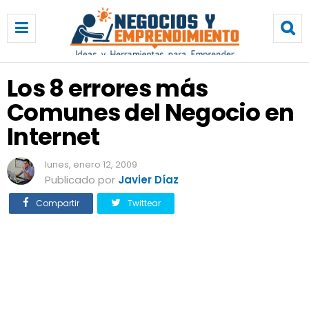
L
o
s
8
e
Los 8 errores más
r
Comunes del Negocio en
r
o
Internet
r
e
lunes, enero 12, 2009
s
Publicado por
Javier Díaz
m
á
Compartir
Twittear
s
C
o
m
u
n
e