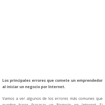
s
d
e
l
N
e
g
o
c
i
o
e
n
I
n
Los principales errores que comete un emprendedor
t
e
al iniciar un negocio por Internet.
r
n
Vamos a ver algunos de los errores más comunes que
e
pueden hacer fracasar un Negocio en Internet. Si