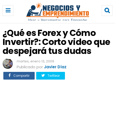
¿
Q
u
é
e
¿Qué es Forex y Cómo
s
Invertir?: Corto video que
F
o
despejará tus dudas
r
e
martes, enero 13, 2009
x
Publicado por
Javier Díaz
y
C
Compartir
Twittear
ó
m
o
I
n
v
e