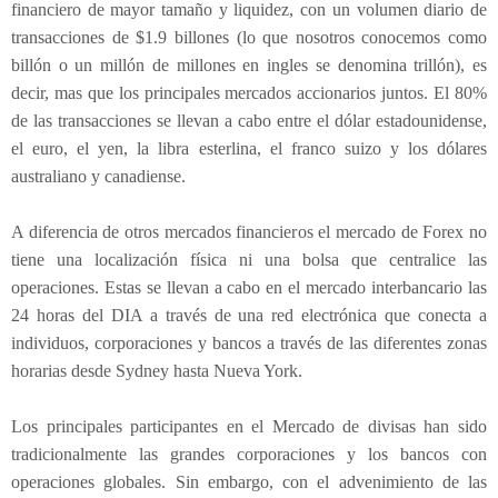
e
financiero de mayor tamaño y liquidez, con un volumen diario de
s
transacciones de $1.9 billones (lo que nosotros conocemos como
p
billón o un millón de millones en ingles se denomina trillón), es
e
decir, mas que los principales mercados accionarios juntos. El 80%
j
de las transacciones se llevan a cabo entre el dólar estadounidense,
a
el euro, el yen, la libra esterlina, el franco suizo y los dólares
r
á
australiano y canadiense.
t
u
A diferencia de otros mercados financieros el mercado de Forex no
s
tiene una localización física ni una bolsa que centralice las
d
operaciones. Estas se llevan a cabo en el mercado interbancario las
u
24 horas del DIA a través de una red electrónica que conecta a
d
individuos, corporaciones y bancos a través de las diferentes zonas
a
horarias desde Sydney hasta Nueva York.
s
Los principales participantes en el Mercado de divisas han sido
tradicionalmente las grandes corporaciones y los bancos con
operaciones globales. Sin embargo, con el advenimiento de las