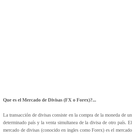
r
t
i
r
?
:
C
o
r
t
o
v
i
d
e
Que es el Mercado de Divisas (FX o Forex)?...
o
q
La transacción de divisas consiste en la compra de la moneda de un
u
determinado país y la venta simultanea de la divisa de otro país. El
e
d
mercado de divisas (conocido en ingles como Forex) es el mercado