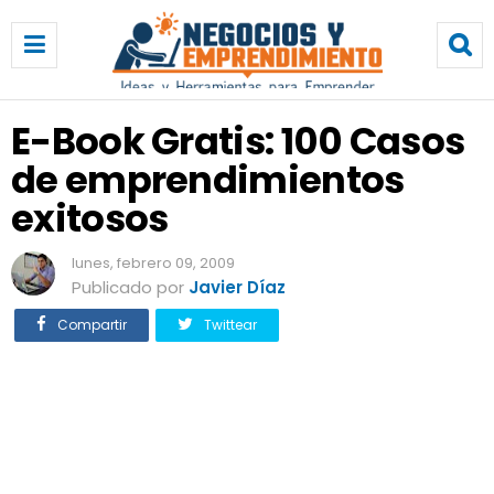
E
-
B
o
o
E-Book Gratis: 100 Casos
k
de emprendimientos
G
r
exitosos
a
t
lunes, febrero 09, 2009
i
Publicado por
Javier Díaz
s
:
Compartir
Twittear
1
0
0
C
a
s
o