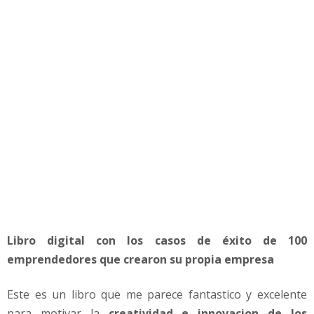
s
d
e
e
m
p
r
e
n
d
i
m
i
e
n
Libro digital con los casos de éxito de 100
t
o
emprendedores que crearon su propia empresa
s
e
Este es un libro que me parece fantastico y excelente
x
para motivar la
creatividad e innovacion de los