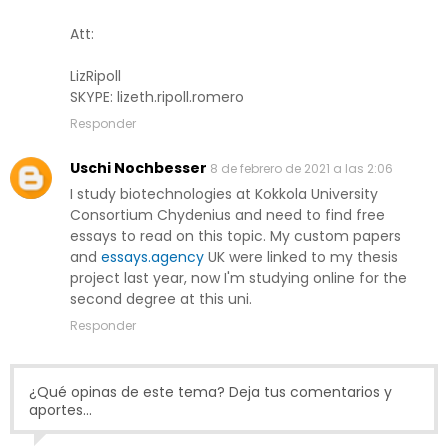
Att:
LizRipoll
SKYPE: lizeth.ripoll.romero
Responder
Uschi Nochbesser
8 de febrero de 2021 a las 2:06
I study biotechnologies at Kokkola University
Consortium Chydenius and need to find free
essays to read on this topic. My custom papers
and
essays.agency
UK were linked to my thesis
project last year, now I'm studying online for the
second degree at this uni.
Responder
¿Qué opinas de este tema? Deja tus comentarios y
aportes...