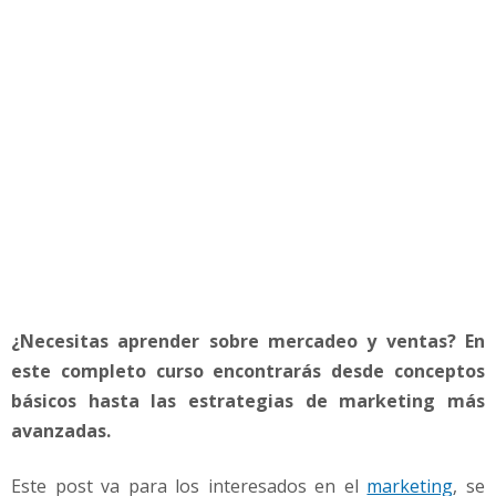
t
i
n
g
,
G
r
a
t
i
s
!
¿Necesitas aprender sobre mercadeo y ventas? En
este completo curso encontrarás desde conceptos
básicos hasta las estrategias de marketing más
avanzadas.
Este post va para los interesados en el
marketing
, se