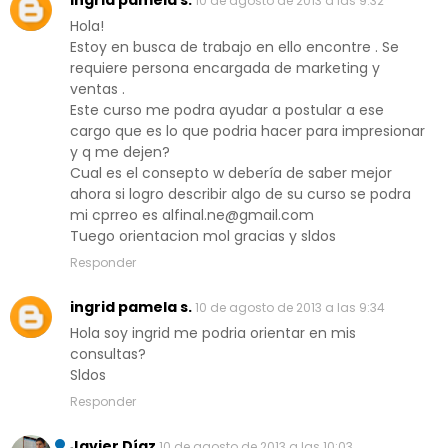
ingrid pamela s.
10 de agosto de 2013 a las 9:32
Hola!
Estoy en busca de trabajo en ello encontre . Se
requiere persona encargada de marketing y
ventas .
Este curso me podra ayudar a postular a ese
cargo que es lo que podria hacer para impresionar
y q me dejen?
Cual es el consepto w debería de saber mejor
ahora si logro describir algo de su curso se podra
mi cprreo es alfinal.ne@gmail.com
Tuego orientacion mol gracias y sldos
Responder
ingrid pamela s.
10 de agosto de 2013 a las 9:34
Hola soy ingrid me podria orientar en mis
consultas?
Sldos
Responder
Javier Díaz
10 de agosto de 2013 a las 10:03