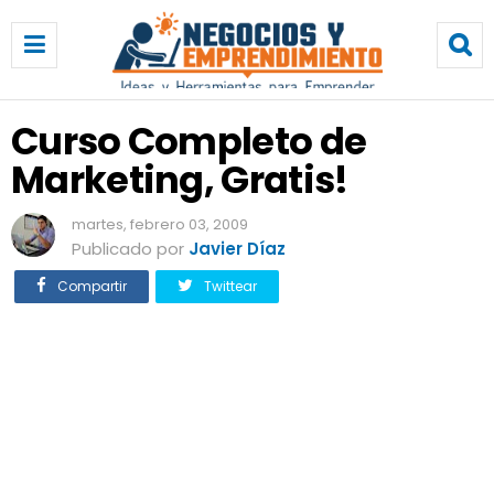
C
u
r
s
o
Curso Completo de
C
Marketing, Gratis!
o
m
p
martes, febrero 03, 2009
l
Publicado por
Javier Díaz
e
Compartir
Twittear
t
o
d
e
M
a
r
k
e