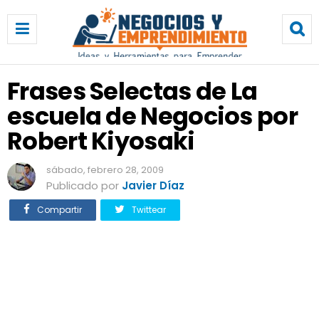
F
r
a
s
e
Frases Selectas de La
s
escuela de Negocios por
S
e
Robert Kiyosaki
l
e
sábado, febrero 28, 2009
c
Publicado por
Javier Díaz
t
a
Compartir
Twittear
s
d
e
L
a
e
s