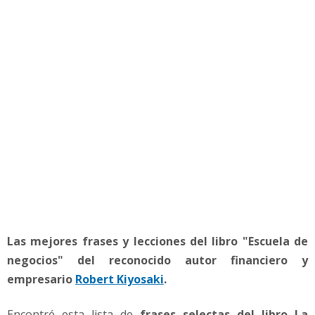
c
u
e
l
a
d
e
N
e
g
o
c
i
o
s
Las mejores frases y lecciones del libro "Escuela de
p
o
negocios" del reconocido autor financiero y
r
empresario
Robert Kiyosaki
.
R
o
Encontré esta lista de
frases selectas del libro La