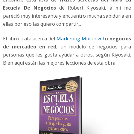
b
Escuela De Negocios
de Robert Kiyosaki, a mi me
e
r
pareció muy interesante y encuentro mucha sabiduria en
t
ellas por eso las quiero compartir...
K
i
El libro trata acerca del
Marketing Multinivel
o
negocios
y
de mercadeo en red
, un modelo de negocios para
o
s
personas que les gusta ayudar a otros, según Kiyosaki.
a
Bien aqui están las mejores lecciones de esta obra.
k
i