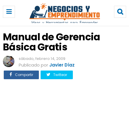
M
a
n
u
a
Manual de Gerencia
l
Básica Gratis
d
e
G
sábado, febrero 14, 2009
e
Publicado por
Javier Díaz
r
Compartir
Twittear
e
n
c
i
a
B
á
s
i