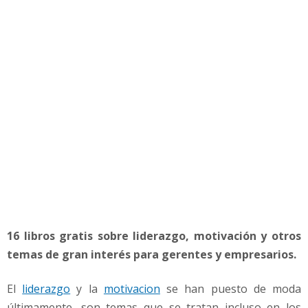
6
L
i
b
r
o
s
d
e
L
i
d
e
r
a
16 libros gratis sobre liderazgo, motivación y otros
z
g
temas de gran interés para gerentes y empresarios.
o
y
El
liderazgo
y la
motivacion
se han puesto de moda
M
últimamente, son temas que se tratan incluso en los