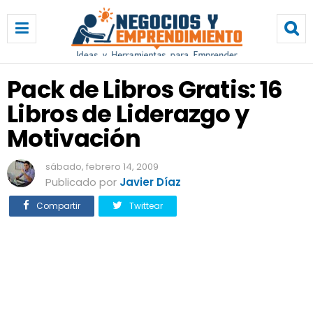
P
a
c
k
d
Pack de Libros Gratis: 16
e
Libros de Liderazgo y
L
i
Motivación
b
r
sábado, febrero 14, 2009
o
Publicado por
Javier Díaz
s
G
Compartir
Twittear
r
a
t
i
s
:
1