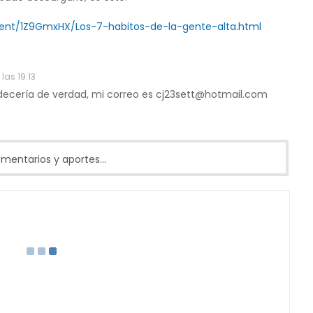
nt/1Z9GmxHX/Los-7-habitos-de-la-gente-alta.html
las 19:13
radecería de verdad, mi correo es cj23sett@hotmail.com
entarios y aportes...