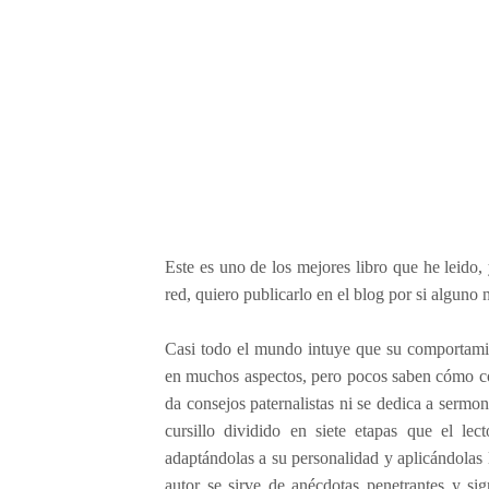
e
n
t
e
a
l
t
a
m
e
n
Este es uno de los mejores libro que he leido
t
red, quiero publicarlo en el blog por si alguno n
e
e
Casi todo el mundo intuye que su comportamien
f
en muchos aspectos, pero pocos saben cómo co
e
c
da consejos paternalistas ni se dedica a sermone
t
cursillo dividido en siete etapas que el le
i
adaptándolas a su personalidad y aplicándolas l
v
autor se sirve de anécdotas penetrantes y sig