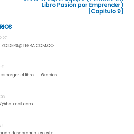
Libro Pasión por Emprender)
[Capitulo 9]
RIOS
2:27
EO ZOIDERS@TERRA.COM.CO
:21
scargar el libro
Gracias
3:23
617@hotmail.com
31
pude descargarlo, es este: