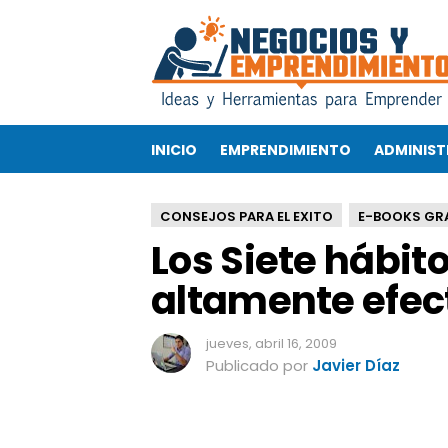
L
o
s
S
i
e
INICIO
EMPRENDIMIENTO
ADMINIST
t
e
h
CONSEJOS PARA EL EXITO
E-BOOKS GR
á
Los Siete hábit
b
i
altamente efec
t
o
s
jueves, abril 16, 2009
d
Publicado por
Javier Díaz
e
l
a
G