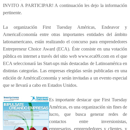
r
INVITO A PARTICIPAR! A continuación les dejo la información
e
pertinente.
p
r
e
La organización First Tuesday Américas, Endeavor y
n
AmericaEconomía entre otras importantes entidades del ámbito
e
lationamericano, están realizando el concurso para emprendedores
u
Entrepreneur Choice Award (ECA). Éste consiste en una votación
r
pública en internet a través del sitio web www.eca09.com en el que
C
ECA seleccionará las Start-ups más destacadas de Latinoamérica en
h
distintas categorías. Las empresas elegidas serán publicadas en una
o
i
edición de AméricaEconomía y serán invitadas a un evento especial
c
que se llevará a cabo en Estados Unidos.
e
A
Es importante destacar que First Tuesday
w
Américas, es una organización sin fines de
a
lucro, que busca generar redes de
r
contactos entre inversionistas,
d
empresarios, emprendedores y clientes, y