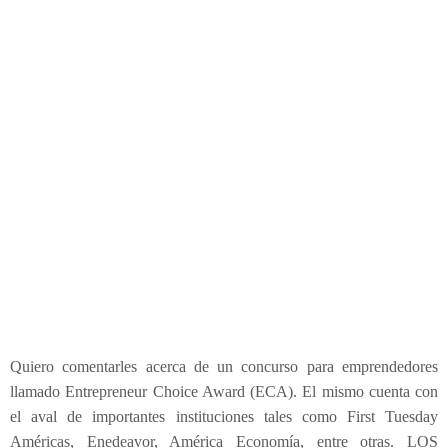
a
r
a
E
m
p
r
e
n
d
e
d
o
r
e
s
:
Quiero comentarles acerca de un concurso para emprendedores
E
llamado Entrepreneur Choice Award (ECA). El mismo cuenta con
n
el aval de importantes instituciones tales como First Tuesday
t
Américas, Enedeavor, América Economía, entre otras. LOS