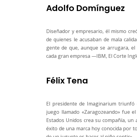
Adolfo Domínguez
Diseñador y empresario, él mismo cre
de quienes le acusaban de mala calidad
gente de que, aunque se arrugara, el l
cada gran empresa —IBM, El Corte Ing
Félix Tena
El presidente de Imaginarium triunf
juego llamado «Zaragozeando» fue el 
Estados Unidos crea su compañía, un a
éxito de una marca hoy conocida por to
de un juguete es hacer al niño sentir».