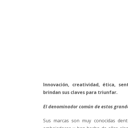
y
s
u
s
s
e
c
r
e
t
o
s
:
Innovación, creatividad, ética, se
L
brindan sus claves para triunfar.
o
s
n
El denominador común de estos grande
u
m
Sus marcas son muy conocidas dentr
e