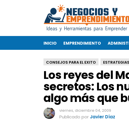
L
o
s
r
e
y
INICIO
EMPRENDIMIENTO
ADMINIST
e
s
d
CONSEJOS PARA EL EXITO
ESTRATEGIAS
e
Los reyes del M
l
M
secretos: Los n
a
r
algo más que b
k
e
t
viernes, diciembre 04, 2009
i
Publicado por
Javier Díaz
n
g