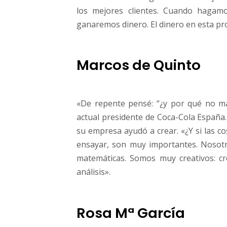
s
los mejores clientes. Cuando hagamo
q
u
ganaremos dinero. El dinero en esta pr
e
b
u
Marcos de Quinto
e
n
a
s
«De repente pensé: “¿y por qué no mar
i
actual presidente de Coca-Cola España.
d
su empresa ayudó a crear. «¿Y si las 
e
ensayar, son muy importantes. Nosotr
a
s
matemáticas. Somos muy creativos: c
análisis».
Rosa Mª García