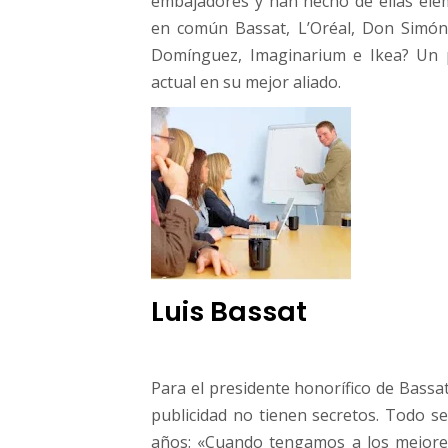
embajadores y han hecho de ellas elem
r
en común Bassat, L’Oréal, Don Simón,
o
Domínguez, Imaginarium e Ikea? Un p
1
a
actual en su mejor aliado.
p
u
e
s
t
a
n
p
o
r
Luis Bassat
a
l
g
o
Para el presidente honorífico de Bassa
m
publicidad no tienen secretos. Todo 
á
años: «Cuando tengamos a los mejore