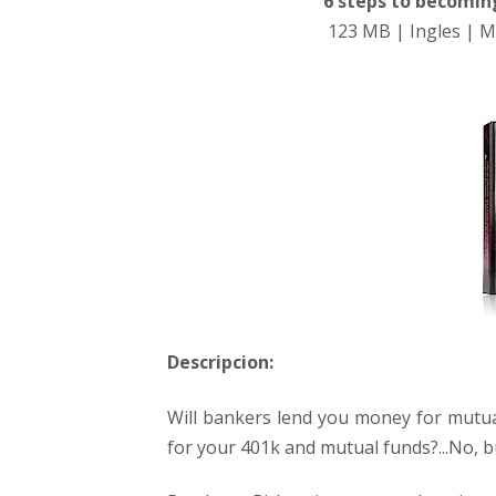
6 steps to becoming
d
123 MB | Ingles | M
e
B
i
e
n
e
s
R
a
í
c
e
s
(
Descripcion:
A
u
Will bankers lend you money for mutua
d
for your 401k and mutual funds?...No, but
i
o