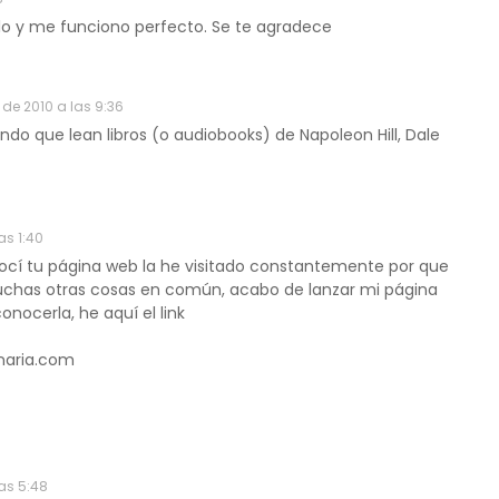
lo y me funciono perfecto. Se te agradece
l de 2010 a las 9:36
do que lean libros (o audiobooks) de Napoleon Hill, Dale
as 1:40
ocí tu página web la he visitado constantemente por que
chas otras cosas en común, acabo de lanzar mi página
nocerla, he aquí el link
naria.com
as 5:48