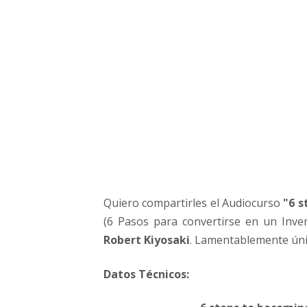
e
e
n
u
n
I
n
v
e
r
s
o
r
Quiero compartirles el Audiocurso
"6 s
E
(6 Pasos para convertirse en un Inve
x
i
Robert Kiyosaki
. Lamentablemente úni
t
o
Datos Técnicos:
s
o