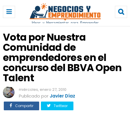
V
o
t
a
p
Vota por Nuestra
o
Comunidad de
r
N
emprendedores en el
u
e
concurso del BBVA Open
s
Talent
t
r
a
miércoles, enero 27, 2010
C
Publicado por
Javier Díaz
o
Compartir
Twittear
m
u
n
i