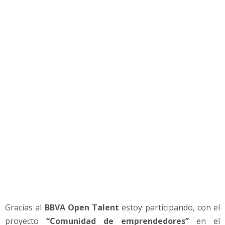
d
a
d
d
e
e
m
p
r
e
n
d
e
d
o
r
e
s
e
Gracias al
BBVA Open Talent
estoy participando, con el
n
proyecto
“Comunidad de emprendedores”
en el