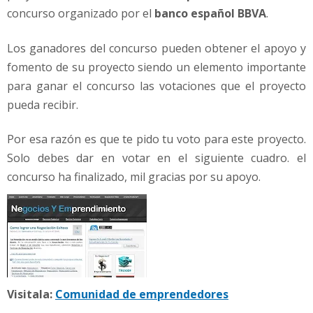
e
concurso organizado por el
banco español BBVA
.
l
c
Los ganadores del concurso pueden obtener el apoyo y
o
n
fomento de su proyecto siendo un elemento importante
c
para ganar el concurso las votaciones que el proyecto
u
pueda recibir.
r
s
Por esa razón es que te pido tu voto para este proyecto.
o
Solo debes dar en votar en el siguiente cuadro. el
d
e
concurso ha finalizado, mil gracias por su apoyo.
l
B
B
V
A
O
p
Visitala:
Comunidad de emprendedores
e
n