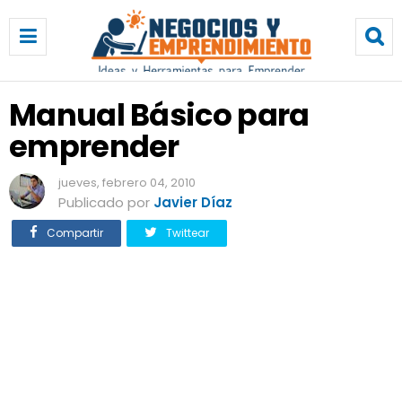
M
a
n
u
a
Manual Básico para
l
emprender
B
á
s
jueves, febrero 04, 2010
i
Publicado por
Javier Díaz
c
Compartir
Twittear
o
p
a
r
a
e
m
p
r