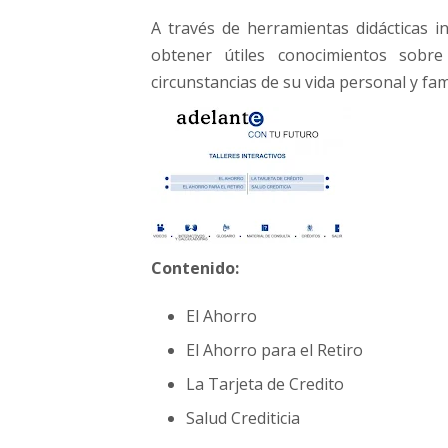
r
A través de herramientas didácticas in
-
obtener útiles conocimientos sobr
A
d
circunstancias de su vida personal y fami
e
l
a
n
t
e
c
o
Contenido:
n
t
El Ahorro
u
f
El Ahorro para el Retiro
u
La Tarjeta de Credito
t
u
Salud Crediticia
r