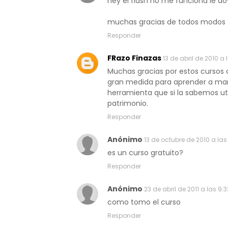
hey el flash no me funciona le do
muchas gracias de todos modos
Responder
FRazo Finazas
13 de abril de 2010 a 
Muchas gracias por estos cursos 
gran medida para aprender a mane
herramienta que si la sabemos ut
patrimonio.
Responder
Anónimo
13 de octubre de 2010 a las
es un curso gratuito?
Responder
Anónimo
23 de abril de 2011 a las 9:3
como tomo el curso
Responder