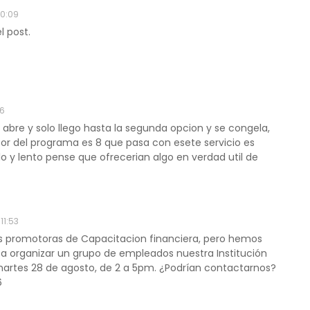
10:09
l post.
46
abre y solo llego hasta la segunda opcion y se congela,
tor del programa es 8 que pasa con esete servicio es
lo y lento pense que ofrecerian algo en verdad util de
11:53
 promotoras de Capacitacion financiera, pero hemos
sa organizar un grupo de empleados nuestra Institución
 martes 28 de agosto, de 2 a 5pm. ¿Podrían contactarnos?
6