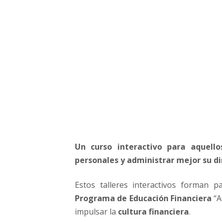
i
n
a
n
c
i
e
r
a
B
B
V
A
Un curso interactivo para aquell
B
personales y administrar mejor su di
a
n
c
Estos talleres interactivos forman 
o
Programa de Educación Financiera
“A
m
impulsar la
cultura financiera
.
e