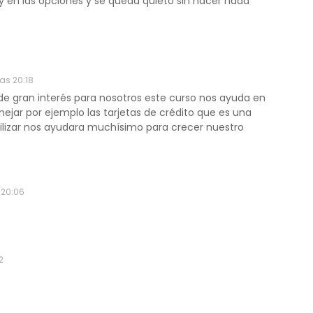
y en las opciones y se queda quieto sin hacer nada
las 20:18
de gran interés para nosotros este curso nos ayuda en
jar por ejemplo las tarjetas de crédito que es una
ilizar nos ayudara muchísimo para crecer nuestro
 20:06
2