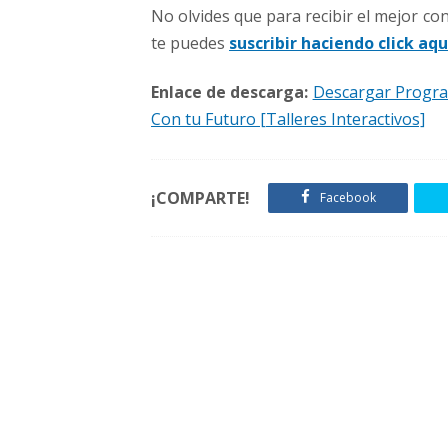
o
No olvides que para recibir el mejor c
[
te puedes
suscribir haciendo click aqu
T
a
l
Enlace de descarga:
Descargar Progra
l
Con tu Futuro [Talleres Interactivos]
e
r
e
¡COMPARTE!
Facebook
s
I
n
t
e
r
a
c
t
i
v
o