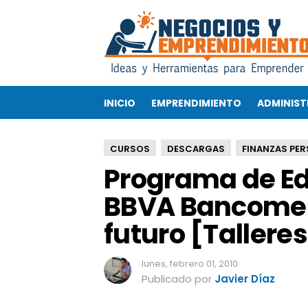
P
r
o
g
r
a
INICIO
EMPRENDIMIENTO
ADMINIST
m
a
d
CURSOS
DESCARGAS
FINANZAS PE
e
Programa de Ed
E
d
BBVA Bancomer 
u
c
futuro [Talleres
a
c
i
lunes, febrero 01, 2010
ó
Publicado por
Javier Díaz
n
F