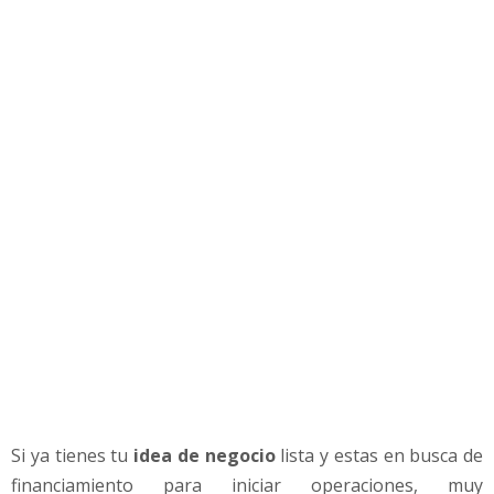
g
o
c
i
o
-
F
i
n
b
a
t
e
c
:
P
r
o
g
Si ya tienes tu
idea de negocio
lista y estas en busca de
r
financiamiento para iniciar operaciones, muy