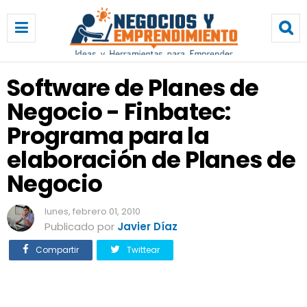
S
o
f
t
w
Software de Planes de
a
Negocio - Finbatec:
r
e
Programa para la
d
e
elaboración de Planes de
P
Negocio
l
a
n
lunes, febrero 01, 2010
e
Publicado por
Javier Díaz
s
Compartir
Twittear
d
e
N
e