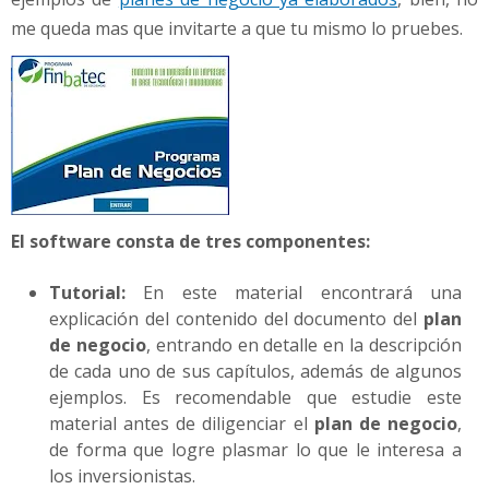
e
me queda mas que invitarte a que tu mismo lo pruebes.
P
l
a
n
e
s
d
e
N
El software consta de tres componentes:
e
g
Tutorial:
En este material encontrará una
o
explicación del contenido del documento del
plan
c
de negocio
, entrando en detalle en la descripción
i
de cada uno de sus capítulos, además de algunos
o
ejemplos. Es recomendable que estudie este
material antes de diligenciar el
plan de negocio
,
de forma que logre plasmar lo que le interesa a
los inversionistas.