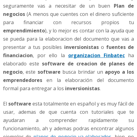
a
seguramente vas a necesitar de un buen
Plan de
m
negocios
(A menos que cuentes con el dinero suficiente
a
p
para financiar con recursos propios tu
a
emprendimiento
), y lo mejor es contar con la ayuda que
r
se pueda para la elaboracion del documento que vas a
a
presentar a tus posibles
inversionistas
o
fuentes de
l
financiacion
, por ello la
organizacion Finbatec
ha
a
e
elaborado este
software de creacion de planes de
l
negocio
, este
software
busca brindar un
apoyo a los
a
emprendedores
en la elaboración del documento
b
formal para entregar a los
inversionistas
.
o
r
a
El
software
esta totalmente en español y es muy fácil de
c
usar, ademas de que cuenta con tutoriales que te
i
ayudaran a comprender rapidamente su
ó
funcionamiento, ah y ademas podras encontrar algunos
n
d
ejemplos de
planes de negocio ya elaborados
, bien, no