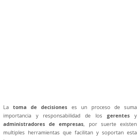
e
r
r
a
m
i
e
n
t
a
s
p
a
r
a
La
toma de decisiones
es un proceso de suma
e
l
importancia y responsabilidad de los
gerentes
y
A
administradores de empresas
, por suerte existen
n
multiples herramientas que facilitan y soportan esta
á