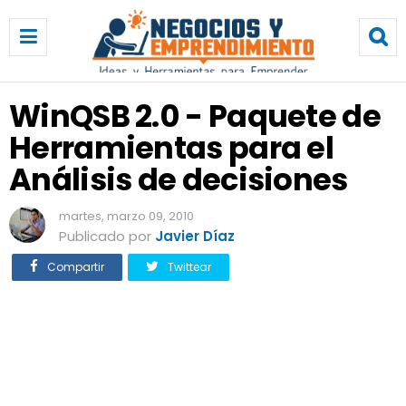
W
i
n
Q
S
WinQSB 2.0 - Paquete de
B
Herramientas para el
2
.
Análisis de decisiones
0
-
martes, marzo 09, 2010
P
Publicado por
Javier Díaz
a
q
Compartir
Twittear
u
e
t
e
d
e
H