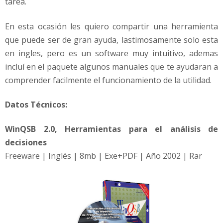
tarea.
l
i
s
En esta ocasión les quiero compartir una herramienta
i
que puede ser de gran ayuda, lastimosamente solo esta
s
en ingles, pero es un software muy intuitivo, ademas
d
incluí en el paquete algunos manuales que te ayudaran a
e
d
comprender facilmente el funcionamiento de la utilidad.
e
c
Datos Técnicos:
i
s
WinQSB 2.0, Herramientas para el análisis de
i
decisiones
o
Freeware | Inglés | 8mb | Exe+PDF | Año 2002 | Rar
n
e
s