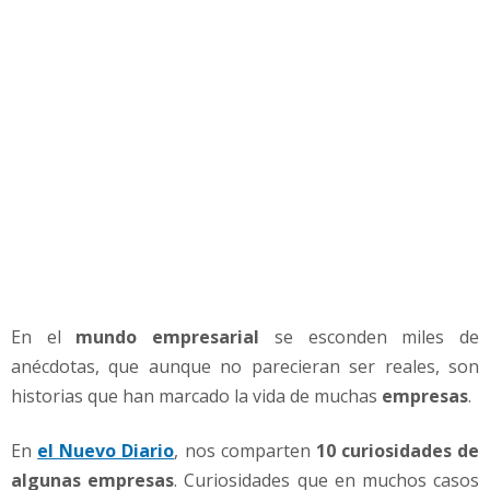
d
o
e
m
p
r
e
s
a
r
i
a
l
En el
mundo empresarial
se esconden miles de
anécdotas, que aunque no parecieran ser reales, son
historias que han marcado la vida de muchas
empresas
.
En
el Nuevo Diario
, nos comparten
10 curiosidades de
algunas empresas
. Curiosidades que en muchos casos