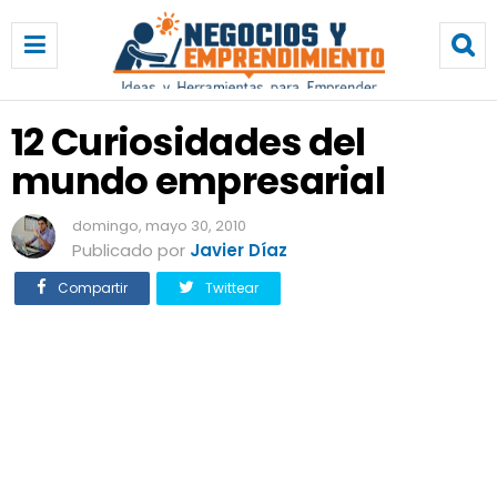
1
2
C
u
r
12 Curiosidades del
i
mundo empresarial
o
s
i
domingo, mayo 30, 2010
d
Publicado por
Javier Díaz
a
Compartir
Twittear
d
e
s
d
e
l
m
u
n