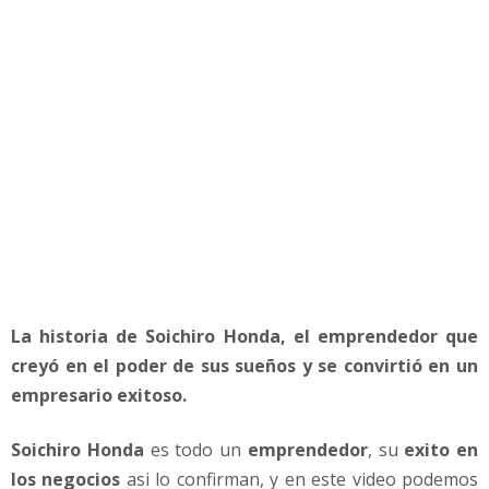
,
E
l
p
o
d
e
r
d
e
l
o
s
S
La historia de Soichiro Honda, el emprendedor que
u
creyó en el poder de sus sueños y se convirtió en un
e
empresario exitoso.
ñ
o
s
Soichiro Honda
es todo un
emprendedor
, su
exito en
los negocios
asi lo confirman, y en este video podemos