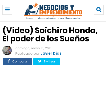
(
V
i
d
e
(Video) Soichiro Honda,
o
El poder de los Sueños
)
S
o
domingo, mayo 16, 2010
i
Publicado por
Javier Díaz
c
Compartir
Twittear
h
i
r
o
H
o
n
d
a