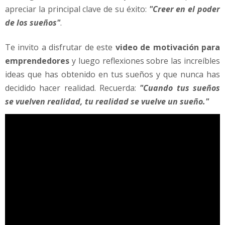
apreciar la principal clave de su éxito:
"Creer en el poder
de los sueños"
.
Te invito a disfrutar de este
video de motivación para
emprendedores
y luego reflexiones sobre las increíbles
ideas que has obtenido en tus sueños y que nunca has
decidido hacer realidad. Recuerda:
"Cuando tus sueños
se vuelven realidad, tu realidad se vuelve un sueño."