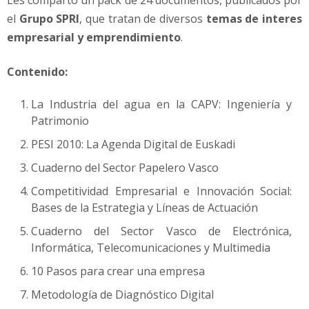
Les comparto un pack de 24 documentos, publicados por
m
el
Grupo SPRI
, que tratan de diversos
temas de interes
i
e
empresarial y emprendimiento
.
n
t
Contenido:
o
La Industria del agua en la CAPV: Ingeniería y
Patrimonio
PESI 2010: La Agenda Digital de Euskadi
Cuaderno del Sector Papelero Vasco
Competitividad Empresarial e Innovación Social:
Bases de la Estrategia y Líneas de Actuación
Cuaderno del Sector Vasco de Electrónica,
Informática, Telecomunicaciones y Multimedia
10 Pasos para crear una empresa
Metodología de Diagnóstico Digital