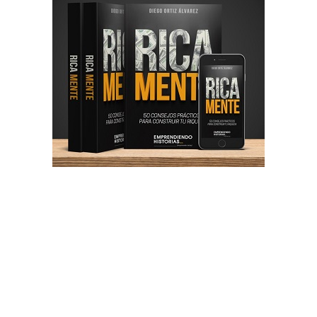
Acerca de
Contacto
Privacidad
Enviar Articulo
Copyright ©
2023
Negocios y Emprendimiento
| Recursos y
herramientas para emprender, crear tu empresa o iniciar un
negocio