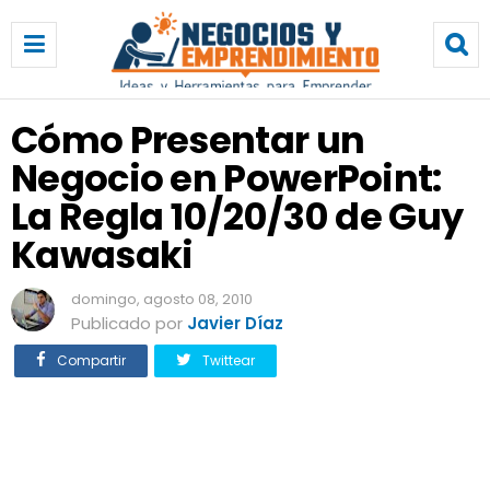
C
ó
m
o
P
Cómo Presentar un
r
Negocio en PowerPoint:
e
s
La Regla 10/20/30 de Guy
e
n
Kawasaki
t
a
domingo, agosto 08, 2010
r
Publicado por
Javier Díaz
u
n
Compartir
Twittear
N
e
g
o
c