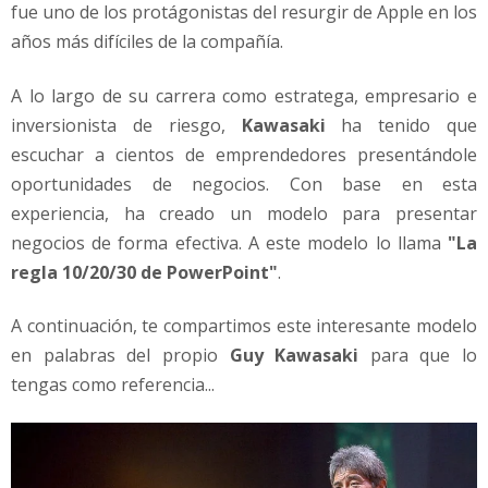
l
fue uno de los protágonistas del resurgir de Apple en los
a
años más difíciles de la compañía.
1
0
A lo largo de su carrera como estratega, empresario e
/
inversionista de riesgo,
Kawasaki
ha tenido que
2
0
escuchar a cientos de emprendedores presentándole
/
oportunidades de negocios. Con base en esta
3
experiencia, ha creado un modelo para presentar
0
negocios de forma efectiva. A este modelo lo llama
"La
d
e
regla 10/20/30 de PowerPoint"
.
G
u
A continuación, te compartimos este interesante modelo
y
en palabras del propio
Guy Kawasaki
para que lo
K
tengas como referencia...
a
w
a
s
a