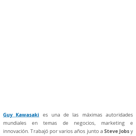
i
o
e
n
P
o
w
e
r
P
o
i
n
t
:
L
a
Guy Kawasaki
es una de las máximas autoridades
R
mundiales en temas de negocios, marketing e
e
g
innovación. Trabajó por varios años junto a
Steve Jobs
y