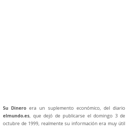
m
o
p
o
n
e
r
e
n
m
a
r
c
h
a
s
u
Su Dinero
era un suplemento económico, del diario
n
elmundo.es
, que dejó de publicarse el domingo 3 de
e
g
octubre de 1999, realmente su información era muy útil