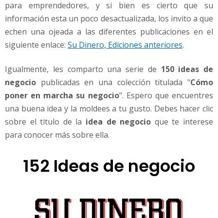
o
para emprendedores, y si bien es cierto que su
c
información esta un poco desactualizada, los invito a que
i
echen una ojeada a las diferentes publicaciones en el
o
siguiente enlace:
Su Dinero, Ediciones anteriores
.
-
1
5
Igualmente, les comparto una serie de
150 ideas de
0
negocio
publicadas en una colección titulada "
Cómo
I
poner en marcha su negocio
". Espero que encuentres
d
una buena idea y la moldees a tu gusto. Debes hacer clic
e
a
sobre el titulo de la
idea de negocio
que te interese
s
para conocer más sobre ella.
d
e
152 Ideas de negocio
n
e
g
o
c
i