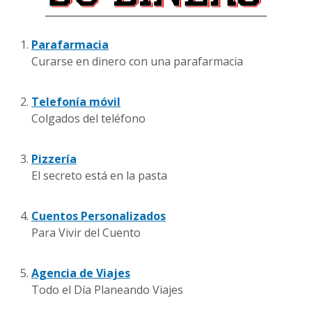
o
p
a
Parafarmacia
r
Curarse en dinero con una parafarmacia
a
e
Telefonía móvil
m
Colgados del teléfono
p
r
e
Pizzería
n
El secreto está en la pasta
d
e
r
Cuentos Personalizados
Para Vivir del Cuento
Agencia de Viajes
Todo el Día Planeando Viajes