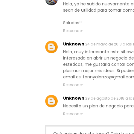
Hola, ya he subido nuevamente es
sean de utilidad para tomar como
Saludos!!
Responder
Unknown
24 de mayo de 2013 a las 
Hola, muy interesante este sitiow
interesada en abrir un negocio de
esteticas, me gustaria contar co
plasmar mejor mis ideas. Si pudi
email es: fannyalonzo@gmail.co
Responder
Unknown
29 de agosto de 2018 a la
Necesito un plan de negocio par
Responder
¿Qué opinas de este tema? Deja tus com