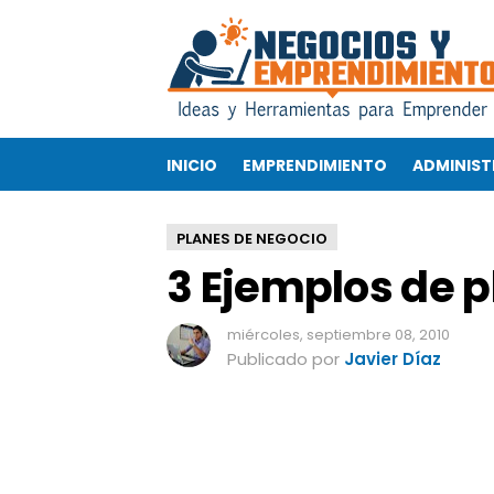
3
E
j
e
m
p
INICIO
EMPRENDIMIENTO
ADMINIST
l
o
s
PLANES DE NEGOCIO
d
3 Ejemplos de 
e
p
l
miércoles, septiembre 08, 2010
a
Publicado por
Javier Díaz
n
e
s
d
e
n