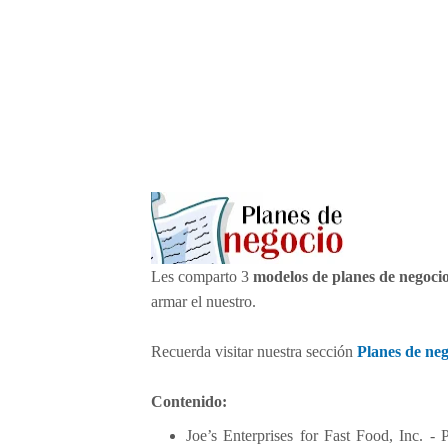
e
g
o
c
i
o
Les comparto 3
modelos de planes de negoci
armar el nuestro.
Recuerda visitar nuestra sección
Planes de neg
Contenido:
Joe’s Enterprises for Fast Food, Inc. -