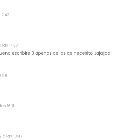
 2:43
a las 17:33
eno escribire 3 apenas de los qe necesito Jajajjaa!
2:58
as 16:11
 a las 10:47