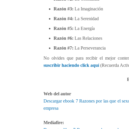
r
r
Razón #3:
La Imaginación
e
Razón #4:
La Serenidad
c
u
Razón #5:
La Energía
r
s
Razón #6:
Las Relaciones
o
Razón #7:
La Perseverancia
p
a
No olvides que para recibir el mejor conte
r
suscribir haciendo click aquí
(Recuerda Activa
a
h
a
c
Web del autor
e
Descargar ebook 7 Razones por las que el sexo 
r
c
empresa
r
e
Mediafire:
c