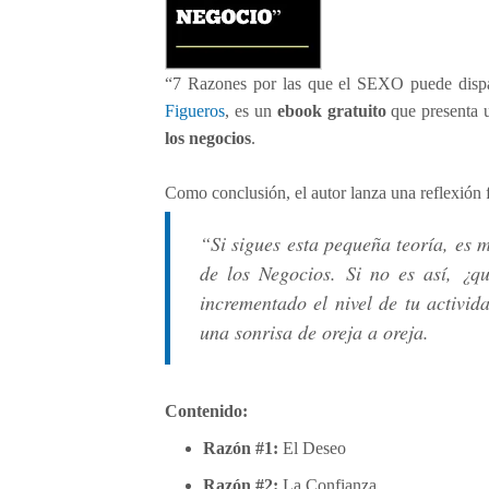
a
r
a
r
“7 Razones por las que el SEXO puede dispar
t
Figueros
, es un
ebook gratuito
que presenta u
u
los negocios
.
n
e
Como conclusión, el autor lanza una reflexión f
g
o
“Si sigues esta pequeña teoría, es 
c
de los Negocios. Si no es así, ¿
i
o
incrementado el nivel de tu activid
:
una sonrisa de oreja a oreja.
E
l
m
Contenido:
e
j
Razón #1:
El Deseo
o
Razón #2:
La Confianza