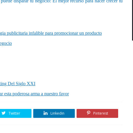
puede disparar tu negocio: El mejor recurso para hacer crecer tu
gia publicitaria infalible para promocionar un producto
egocio
ting Del Siglo XXI
ar esta poderosa arma a nuestro favor
Twitter
Linkedin
Pinterest