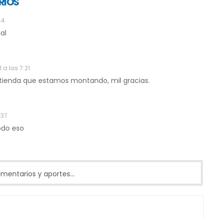
RIOS
44
al
 a las 7:21
 tienda que estamos montando, mil gracias.
:37
odo eso
entarios y aportes...