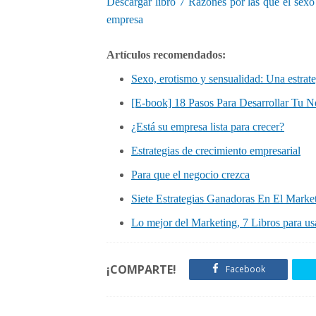
Descargar libro 7 Razones por las que el sexo 
e
empresa
r
t
Artículos recomendados:
u
e
Sexo, erotismo y sensualidad: Una estrate
m
[E-book] 18 Pasos Para Desarrollar Tu N
p
r
¿Está su empresa lista para crecer?
e
s
Estrategias de crecimiento empresarial
a
Para que el negocio crezca
Siete Estrategias Ganadoras En El Marke
Lo mejor del Marketing, 7 Libros para us
¡COMPARTE!
Facebook