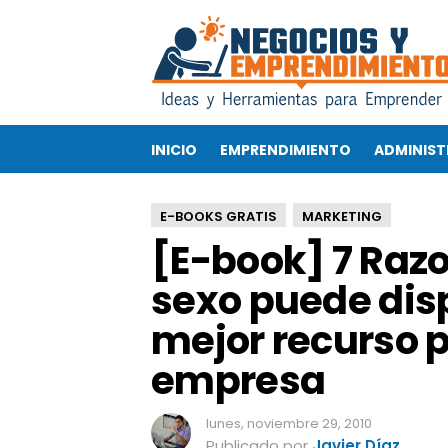
[
E
-
b
o
o
INICIO
EMPRENDIMIENTO
ADMINIST
k
]
7
E-BOOKS GRATIS
MARKETING
R
[E-book] 7 Razo
a
z
sexo puede disp
o
n
mejor recurso p
e
s
empresa
p
o
r
lunes, noviembre 29, 2010
l
Publicado por
Javier Díaz