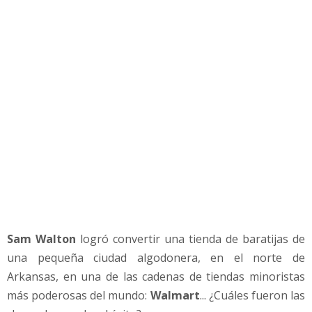
e
S
a
m
W
a
l
t
o
n
,
e
l
C
r
Sam Walton
logró convertir una tienda de baratijas de
e
a
una pequeña ciudad algodonera, en el norte de
d
Arkansas, en una de las cadenas de tiendas minoristas
o
más poderosas del mundo:
Walmart
... ¿Cuáles fueron las
r