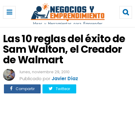
L
a
s
1
0
Las 10 reglas del éxito de
r
Sam Walton, el Creador
e
g
de Walmart
l
a
lunes, noviembre 29, 2010
s
Publicado por
Javier Díaz
d
e
Compartir
Twittear
l
é
x
i
t
o
d