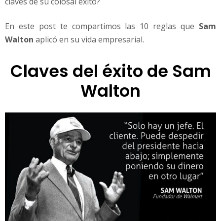
claves de su colosal éxito?
d
e
W
En este post te compartimos las 10 reglas que
Sam
a
Walton
aplicó en su vida empresarial.
l
m
Claves del éxito de Sam
a
r
Walton
t