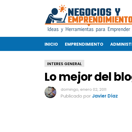
L
o
m
e
j
o
INICIO
EMPRENDIMIENTO
ADMINIST
r
d
e
INTERES GENERAL
l
Lo mejor del blo
b
l
o
domingo, enero 02, 2011
g
Publicado por
Javier Díaz
e
n
e
l
2
.