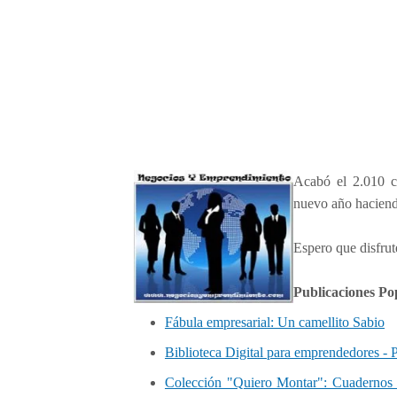
0
1
0
Acabó el 2.010 c
nuevo año haciend
Espero que disfrut
Publicaciones Po
Fábula empresarial: Un camellito Sabio
Biblioteca Digital para emprendedores -
Colección "Quiero Montar": Cuadernos d