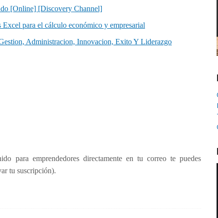
do [Online] [Discovery Channel]
 Excel para el cálculo económico y empresarial
Gestion, Administracion, Innovacion, Exito Y Liderazgo
nido para emprendedores directamente en tu correo te puedes
r tu suscripción).