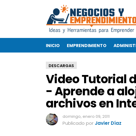
V
i
d
e
o
T
INICIO
EMPRENDIMIENTO
ADMINIST
u
t
o
DESCARGAS
r
Video Tutorial 
i
a
- Aprende a aloj
l
d
archivos en Int
e
D
r
domingo, enero 09, 2011
o
Publicado por
Javier Díaz
p
b