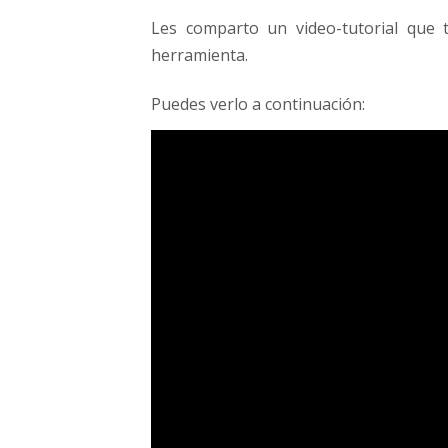
a
Les comparto un video-tutorial que 
l
herramienta.
o
j
a
Puedes verlo a continuación:
r
y
s
i
n
c
r
o
n
i
z
a
r
t
u