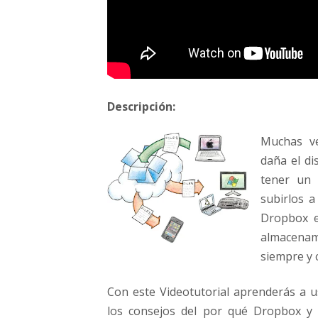
s
a
r
c
h
i
v
Descripción:
o
s
Muchas v
e
n
daña el di
I
tener un 
n
subirlos a
t
Dropbox e
e
r
almacena
n
siempre y 
e
t
Con este Videotutorial aprenderás a us
los consejos del por qué Dropbox y 