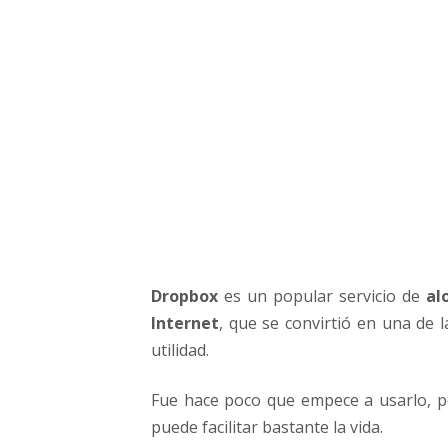
o
x
e
n
e
s
p
a
ñ
o
l
-
A
Dropbox
es un popular servicio de
al
p
Internet
, que se convirtió en una de
r
e
utilidad.
n
d
Fue hace poco que empece a usarlo, p
e
puede facilitar bastante la vida.
a