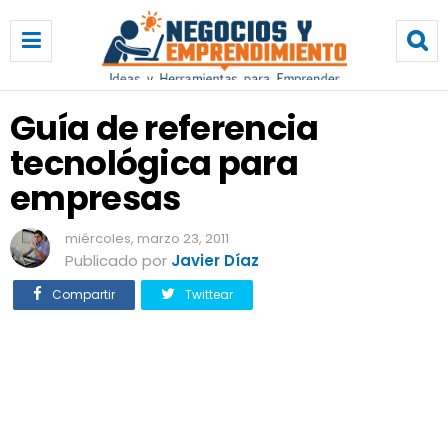
G
u
í
a
d
Guía de referencia
e
tecnológica para
r
e
empresas
f
e
miércoles, marzo 23, 2011
r
Publicado por
Javier Díaz
e
n
Compartir
Twittear
c
i
a
t
e
c
n