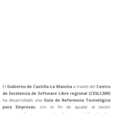
o
l
ó
g
i
c
a
p
a
r
a
e
m
p
r
El
Gobierno de Castilla-La Mancha
a través del
Centro
e
s
de Excelencia de Software Libre regional (CESLCAM)
a
ha desarrollado una
Guía de Referencia Tecnológica
s
para Empresas
, con el fin de ayudar al sector