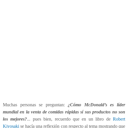
t
e
r
a
c
t
i
v
a
.
.
.
E
x
c
e
l
Muchas personas se preguntan:
¿Cómo McDonald’s es líder
e
mundial en la venta de comidas rápidas sí sus productos no son
n
los mejores?
... pues bien, recuerdo que en un libro de
Robert
t
Kiyosaki
se hacía una reflexión con respecto al tema mostrando que