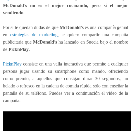
e
McDonald’s no es el mejor cocinando, pero si el mejor
e
vendiendo
.
j
e
m
Por si te quedan dudas de que
McDonald’s
es una compañía genial
p
en
estrategias de marketing
, te quiero compartir una campaña
l
publicitaria que
McDonald’s
ha lanzado en Suecia bajo el nombre
o
de
PicknPlay
.
d
e
PicknPlay
consiste en una valla interactiva que permite a cualquier
p
persona jugar usando su smartphone como mando, ofreciendo
u
b
como premio, a aquellos que consigan durar 30 segundos, un
l
helado o refresco en la cadena de comida rápida sólo con enseñar la
i
pantalla de su teléfono. Puedes ver a continuación el video de la
c
campaña:
i
d
a
d
c