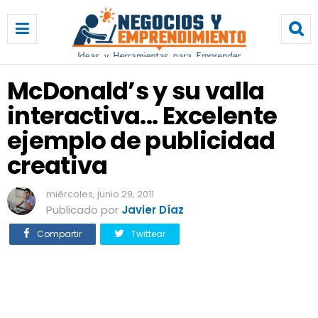
M
c
D
o
n
McDonald’s y su valla
a
interactiva... Excelente
l
d
ejemplo de publicidad
’
s
creativa
y
s
miércoles, junio 29, 2011
u
Publicado por
Javier Díaz
v
a
Compartir
Twittear
l
l
a
i
n