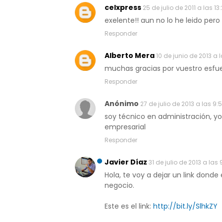
celxpress
25 de julio de 2011 a las 13
exelente!! aun no lo he leido per
Responder
Alberto Mera
10 de junio de 2013 a l
muchas gracias por vuestro esfu
Responder
Anónimo
27 de julio de 2013 a las 9:
soy técnico en administración, 
empresarial
Responder
Javier Díaz
31 de julio de 2013 a las 
Hola, te voy a dejar un link don
negocio.
Este es el link:
http://bit.ly/SlhkZY