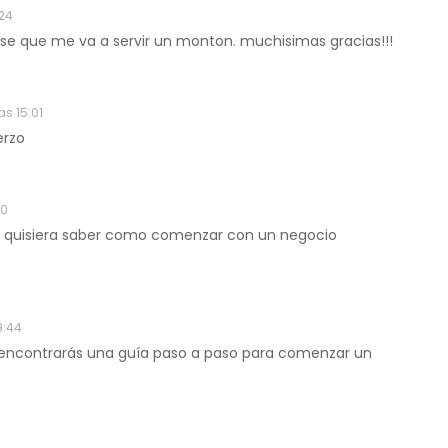
:24
o se que me va a servir un monton. muchisimas gracias!!!
as 15:01
erzo
50
yo quisiera saber como comenzar con un negocio
9:44
de encontrarás una guía paso a paso para comenzar un