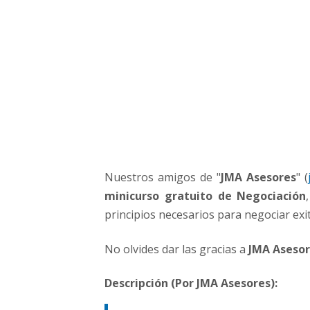
r
a
e
m
p
r
e
n
d
e
d
Nuestros amigos de "
JMA Asesores
" (
o
r
minicurso gratuito de Negociación
e
principios necesarios para negociar ex
s
No olvides dar las gracias a
JMA Aseso
Descripción (Por JMA Asesores):