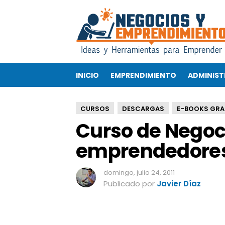
C
u
r
s
o
d
INICIO
EMPRENDIMIENTO
ADMINIST
e
N
e
CURSOS
DESCARGAS
E-BOOKS GRA
g
Curso de Negoc
o
c
emprendedore
i
a
c
domingo, julio 24, 2011
i
Publicado por
Javier Díaz
ó
n
p
a