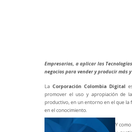
r
e
s
a
r
i
o
s
Empresarios, a aplicar las Tecnologías 
negocios para vender y producir más y m
La
Corporación Colombia Digital
es
promover el uso y apropiación de la
productivo, en un entorno en el que la f
en el conocimiento.
Y como 