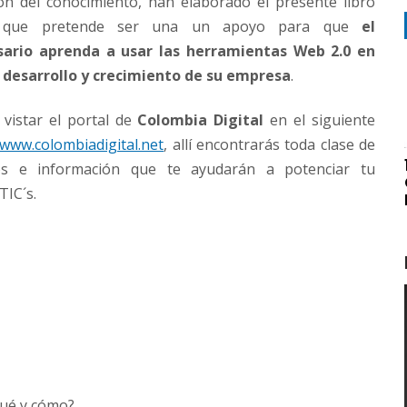
ón del conocimiento, han elaborado el presente libro
al que pretende ser una un apoyo para que
el
ario aprenda a usar las herramientas Web 2.0 en
l desarrollo y crecimiento de su empresa
.
vistar el portal de
Colombia Digital
en el siguiente
www.colombiadigital.net
, allí encontrarás toda clase de
os e información que te ayudarán a potenciar tu
TIC´s.
qué y cómo?