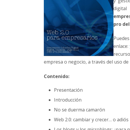
y gesti
digit
empres
pro de
Puedes 
enlace:
recurs
empresa o negocio, a través del uso de 
Contenido:
Presentación
Introducción
No se duerma camarón
Web 2.0: cambiar y crecer… o adiós
Los blogs y los microblogs: ¿para 