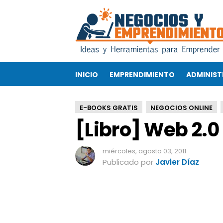
[
L
i
b
r
o
INICIO
EMPRENDIMIENTO
ADMINIST
]
W
e
E-BOOKS GRATIS
NEGOCIOS ONLINE
b
[Libro] Web 2.
2
.
0
miércoles, agosto 03, 2011
p
Publicado por
Javier Díaz
a
r
a
e
m
p