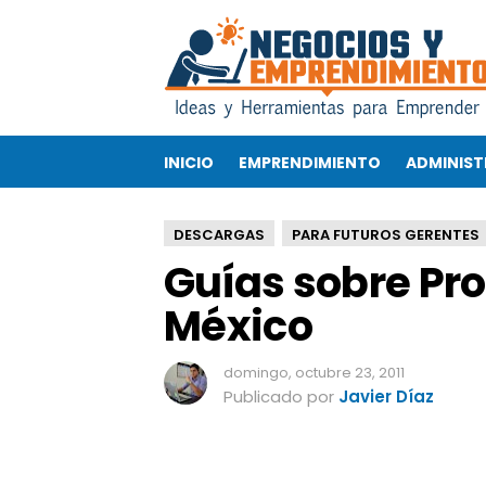
G
u
í
a
s
s
INICIO
EMPRENDIMIENTO
ADMINIST
o
b
r
DESCARGAS
PARA FUTUROS GERENTES
e
Guías sobre Pro
P
r
México
o
p
i
domingo, octubre 23, 2011
e
Publicado por
Javier Díaz
d
a
d
I