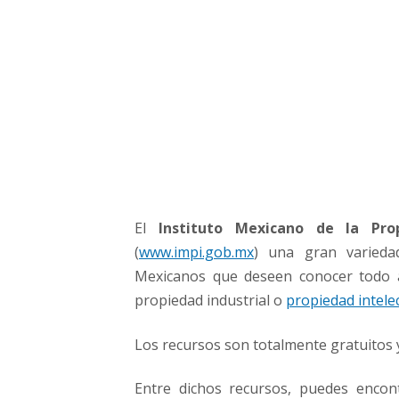
n
d
u
s
t
r
i
a
l
e
n
El
Instituto Mexicano de la Prop
M
é
(
www.impi.gob.mx
) una gran varieda
x
Mexicanos que deseen conocer todo a
i
propiedad industrial o
propiedad intele
c
o
Los recursos son totalmente gratuitos y
Entre dichos recursos, puedes encon