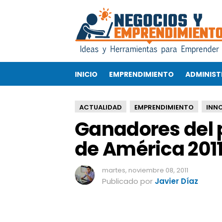
G
a
n
a
d
o
INICIO
EMPRENDIMIENTO
ADMINIST
r
e
s
ACTUALIDAD
EMPRENDIMIENTO
INN
d
Ganadores del 
e
l
de América 201
p
r
e
martes, noviembre 08, 2011
m
Publicado por
Javier Díaz
i
o
I
n