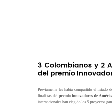
n
o
v
a
d
o
r
e
s
d
e
3 Colombianos y 2 A
A
m
del premio Innovador
é
r
i
Previamente les había compartido el listado 
c
finalistas del
premio innovadores de Améric
a
internacionales han elegido los 5 proyectos gan
2
0