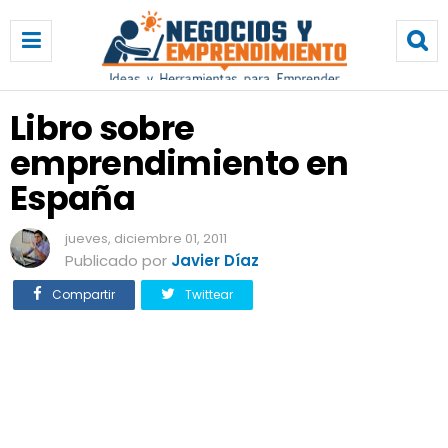
L
i
b
r
o
Libro sobre
s
emprendimiento en
o
b
España
r
e
jueves, diciembre 01, 2011
e
Publicado por
Javier Díaz
m
p
Compartir
Twittear
r
e
n
d
i
m
i