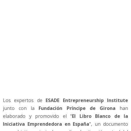
e
n
t
o
e
n
E
s
p
a
ñ
a
Los expertos de
ESADE Entrepreneurship Institute
junto con la
Fundación Príncipe de Girona
han
elaborado y promovido el "
El Libro Blanco de la
Iniciativa Emprendedora en España
", un documento