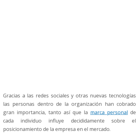
i
n
g
e
n
e
m
p
r
e
s
a
s
Gracias a las redes sociales y otras nuevas tecnologías
las personas dentro de la organización han cobrado
gran importancia, tanto así que la
marca personal
de
cada individuo influye decididamente sobre el
posicionamiento de la empresa en el mercado.