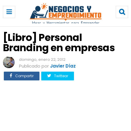
[
L
i
b
r
[Libro] Personal
o
Branding en empresas
]
P
e
domingo, enero 22, 2012
r
Publicado por
Javier Díaz
s
Compartir
Twittear
o
n
a
l
B
r
a
n
d