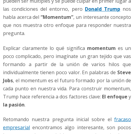
pueden ser múltiples y se puede culpar en primer lugar a
r
u
las condiciones del entorno, pero
Donald Trump
nos
m
habla acerca del
“Momentum”
, un interesante concepto
p
que nos muestra otro enfoque para responder nuestra
pregunta.
Explicar claramente lo qué significa
momentum
es un
poco complicado, pero imagínate un gran tejido que vas
formando a partir de la unión de varios hilos que
individualmente tienen poco valor. En palabras de
Steve
Jobs
, el momentum es el futuro formado por la unión de
cada punto en nuestra vida. Para construir momentum,
Trump hace referencia a dos factores clave:
El enfoque
y
la pasión
.
Retomando nuestra pregunta inicial sobre el
fracaso
empresarial
encontramos algo interesante, son pocos