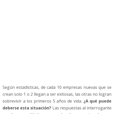
n
N
e
g
o
c
i
o
s
e
g
ú
n
D
o
Según estadísticas, de cada 10 empresas nuevas que se
n
a
crean solo 1 o 2 llegan a ser exitosas, las otras no logran
l
sobrevivir a los primeros 5 años de vida.
¿A qué puede
d
deberse esta situación?
Las respuestas al interrogante
T