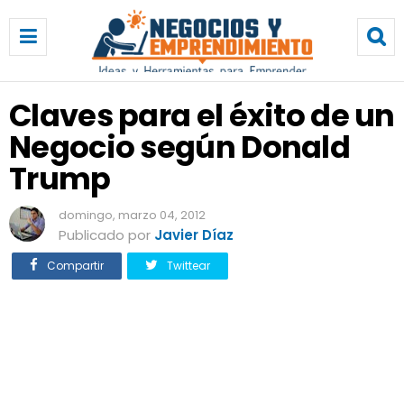
C
l
a
v
e
Claves para el éxito de un
s
Negocio según Donald
p
a
Trump
r
a
domingo, marzo 04, 2012
e
Publicado por
Javier Díaz
l
é
Compartir
Twittear
x
i
t
o
d
e
u