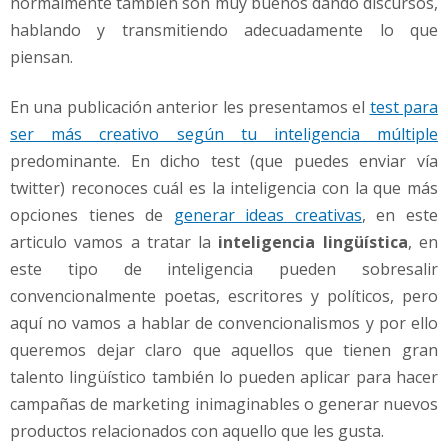
normalmente también son muy buenos dando discursos,
a
l
hablando y transmitiendo adecuadamente lo que
o
piensan.
s
N
En una publicación anterior les presentamos el
test para
e
ser más creativo según tu inteligencia múltiple
g
o
predominante. En dicho test (que puedes enviar vía
c
twitter) reconoces cuál es la inteligencia con la que más
i
opciones tienes de
generar ideas creativas
, en este
o
articulo vamos a tratar la
inteligencia lingüística
, en
s
este tipo de inteligencia pueden sobresalir
convencionalmente poetas, escritores y políticos, pero
aquí no vamos a hablar de convencionalismos y por ello
queremos dejar claro que aquellos que tienen gran
talento lingüístico también lo pueden aplicar para hacer
campañas de marketing inimaginables o generar nuevos
productos relacionados con aquello que les gusta.