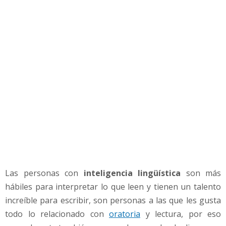
g
e
n
c
i
a
l
i
n
g
ü
í
s
t
i
Las personas con
inteligencia lingüística
son más
c
a
hábiles para interpretar lo que leen y tienen un talento
p
increíble para escribir, son personas a las que les gusta
a
todo lo relacionado con
oratoria
y lectura, por eso
r