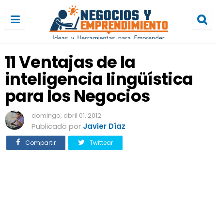
1
1
V
e
n
11 Ventajas de la
t
inteligencia lingüística
a
j
para los Negocios
a
s
domingo, abril 01, 2012
d
Publicado por
Javier Díaz
e
l
Compartir
Twittear
a
i
n
t
e
l
i