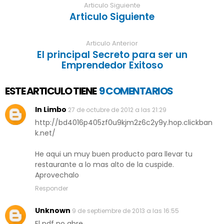
Articulo Siguiente
Articulo Siguiente
Articulo Anterior
El principal Secreto para ser un
Emprendedor Exitoso
ESTE ARTICULO TIENE
9 COMENTARIOS
In Limbo
27 de octubre de 2012 a las 21:29
http://bd4016p405zf0u9kjm2z6c2y9y.hop.clickban
k.net/
He aqui un muy buen producto para llevar tu
restaurante a lo mas alto de la cuspide.
Aprovechalo
Responder
Unknown
9 de septiembre de 2013 a las 16:55
El pdf no abre.