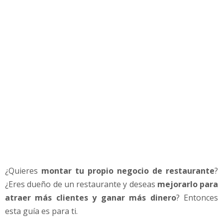
r
a
r
u
n
R
e
s
t
a
u
r
a
n
t
¿Quieres
montar tu propio negocio de restaurante
?
e
e
¿Eres dueño de un restaurante y deseas
mejorarlo para
n
atraer más clientes y ganar más dinero
? Entonces
2
esta guía es para ti.
0