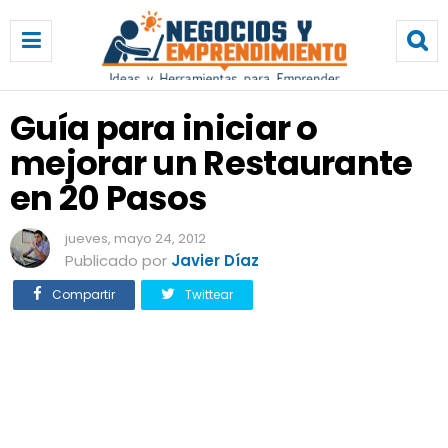
G
u
í
a
p
Guía para iniciar o
a
mejorar un Restaurante
r
a
en 20 Pasos
i
n
jueves, mayo 24, 2012
i
Publicado por
Javier Díaz
c
i
Compartir
Twittear
a
r
o
m
e
j
o