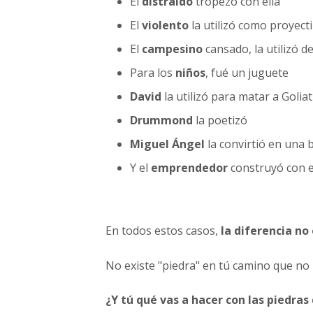
El
distraído
tropezó con ella
El
violento
la utilizó como proyecti
El
campesino
cansado, la utilizó d
Para los
niños
, fué un juguete
David
la utilizó para matar a Goliat
Drummond
la poetizó
Miguel Ángel
la convirtió en una b
Y el
emprendedor
construyó con ell
En todos estos casos,
la diferencia no
No existe "piedra" en tú camino que no
¿Y tú qué vas a hacer con las piedra