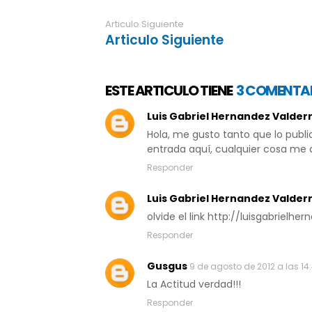
Articulo Siguiente
Articulo Siguiente
ESTE ARTICULO TIENE
3 COMENTA
Luis Gabriel Hernandez Valde
Hola, me gusto tanto que lo publi
entrada aquí, cualquier cosa me avi
Responder
Luis Gabriel Hernandez Valde
olvide el link http://luisgabrie
Responder
Gusgus
9 de agosto de 2012 a las 14
La Actitud verdad!!!
Responder