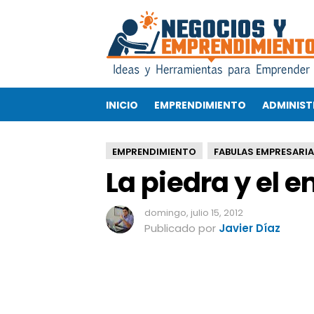
L
a
p
i
e
d
INICIO
EMPRENDIMIENTO
ADMINIST
r
a
y
EMPRENDIMIENTO
FABULAS EMPRESARIA
e
La piedra y el
l
e
m
domingo, julio 15, 2012
p
Publicado por
Javier Díaz
r
e
n
d
e
d