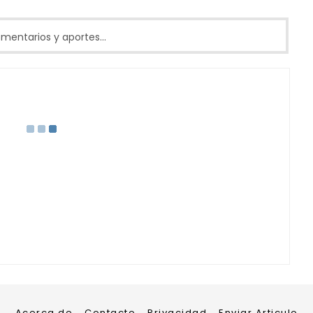
entarios y aportes...
Acerca de
Contacto
Privacidad
Enviar Articulo