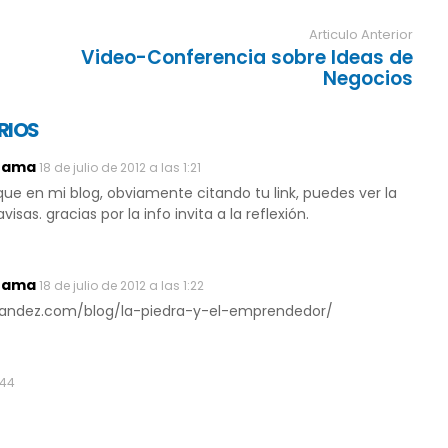
Articulo Anterior
Video-Conferencia sobre Ideas de
Negocios
RIOS
rrama
18 de julio de 2012 a las 1:21
que en mi blog, obviamente citando tu link, puedes ver la
sas. gracias por la info invita a la reflexión.
rrama
18 de julio de 2012 a las 1:22
lhernandez.com/blog/la-piedra-y-el-emprendedor/
:44