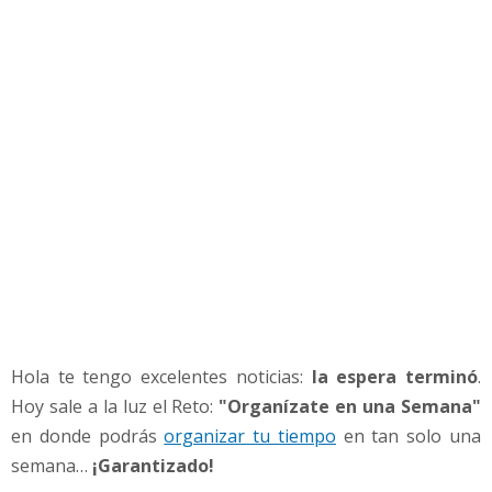
í
z
a
t
e
e
n
u
n
a
S
e
m
a
n
Hola te tengo excelentes noticias:
la espera terminó
.
a
»
Hoy sale a la luz el Reto:
"Organízate en una Semana"
en donde podrás
organizar tu tiempo
en tan solo una
semana…
¡Garantizado!