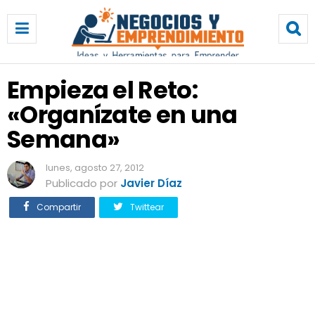
E
m
p
i
e
Empieza el Reto:
z
«Organízate en una
a
e
Semana»
l
R
lunes, agosto 27, 2012
e
Publicado por
Javier Díaz
t
o
Compartir
Twittear
:
«
O
r
g
a
n