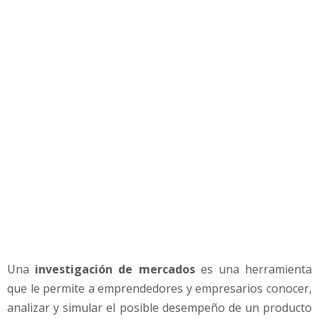
ó
m
o
h
a
c
e
r
u
n
a
I
n
v
e
s
t
Una
investigación de mercados
es una herramienta
i
que le permite a emprendedores y empresarios conocer,
g
a
analizar y simular el posible desempeño de un producto