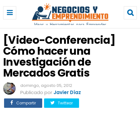
[
V
i
d
e
[Video-Conferencia]
o
Cómo hacer una
-
C
Investigación de
o
n
Mercados Gratis
f
e
domingo, agosto 05, 2012
r
Publicado por
Javier Díaz
e
n
Compartir
Twittear
c
i
a
]
C