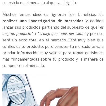
c
o servicio en el mercado al que va dirigido.
i
ó
Muchos emprendedores ignoran los beneficios de
n
realizar una investigación de mercados
y deciden
d
lanzar sus productos partiendo del supuesto de que
"es
e
M
un gran producto"
o
"es algo que todos necesitan"
y por eso
e
será un éxito total en el mercado. Está muy bien que
r
confíes es tu producto, pero conocer tu mercado te va a
c
brindar información muy valiosa para tomar decisiones
a
d
más fundamentadas sobre tu producto y la manera de
o
competir en el mercado.
s
G
r
a
t
i
s