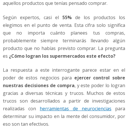
e
aquellos productos que tenías pensado comprar.
r
m
Según expertos, casi el
55%
de los productos los
e
elegimos en el punto de venta. Esta cifra solo significa
r
que no importa cuánto planees tus compras,
c
a
probablemente siempre terminarás llevando algún
d
producto que no habías previsto comprar. La pregunta
o
es
¿Cómo logran los supermercados este efecto?
s
p
La respuesta a este interrogante parece estar en el
a
r
poder de estos negocios para
ejercer control sobre
a
nuestras decisiones de compra
, y este poder lo logran
V
gracias a diversas técnicas y trucos. Muchos de estos
e
trucos son desarrollados a partir de investigaciones
n
realizadas con
herramientas de neurociencias
para
d
e
determinar su impacto en la mente del consumidor, por
r
eso son tan efectivos.
M