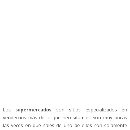
k
e
t
i
n
g
u
s
a
d
a
s
e
n
l
o
s
Los
supermercados
son sitios especializados en
S
vendernos más de lo que necesitamos. Son muy pocas
u
p
las veces en que sales de uno de ellos con solamente