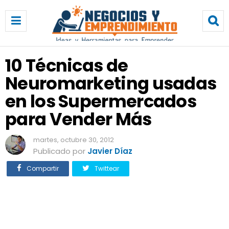
1
0
T
é
c
10 Técnicas de
n
Neuromarketing usadas
i
c
en los Supermercados
a
s
para Vender Más
d
e
martes, octubre 30, 2012
N
Publicado por
Javier Díaz
e
u
Compartir
Twittear
r
o
m
a
r