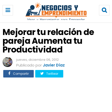
M
e
j
o
r
Mejorar tu relación de
a
pareja Aumenta tu
r
t
Productividad
u
r
jueves, diciembre 06, 2012
e
Publicado por
Javier Díaz
l
a
Compartir
Twittear
c
i
ó
n
d
e
p