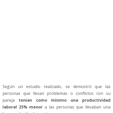
a
r
e
j
a
A
u
m
e
n
t
a
t
u
P
Según un estudio realizado, se demostró que las
r
o
personas que llevan problemas o conflictos con su
d
pareja
tenían como mínimo una productividad
u
laboral 25% menor
a las personas que llevaban una
c