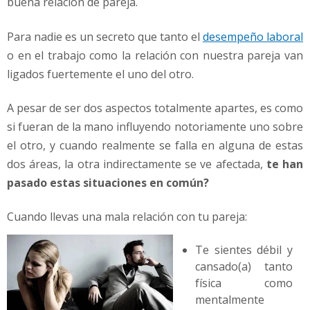
buena relación de pareja.
t
i
v
Para nadie es un secreto que tanto el
desempeño laboral
i
o en el trabajo como la relación con nuestra pareja van
d
ligados fuertemente el uno del otro.
a
d
A pesar de ser dos aspectos totalmente apartes, es como
si fueran de la mano influyendo notoriamente uno sobre
el otro, y cuando realmente se falla en alguna de estas
dos áreas, la otra indirectamente se ve afectada,
te han
pasado estas situaciones en común?
Cuando llevas una mala relación con tu pareja:
Te sientes débil y
cansado(a) tanto
física como
mentalmente