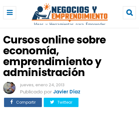
C
u
r
s
o
Cursos online sobre
s
economía,
o
n
emprendimiento y
l
i
administración
n
e
jueves, enero 24, 2013
s
Publicado por
Javier Díaz
o
b
Compartir
Twittear
r
e
e
c
o