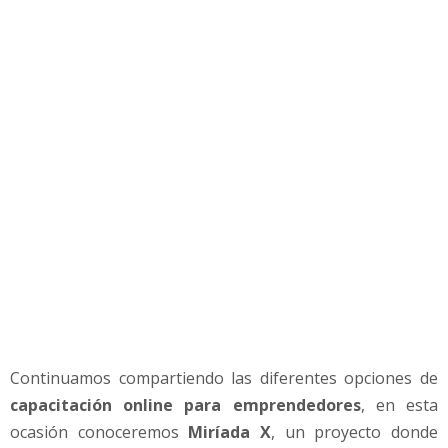
n
o
m
í
a
,
e
m
p
r
e
n
d
i
m
i
e
Continuamos compartiendo las diferentes opciones de
n
capacitación online para emprendedores
, en esta
t
o
ocasión conoceremos
Miríada X
, un proyecto donde