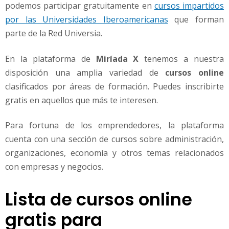
y
podemos participar gratuitamente en
cursos impartidos
a
por las Universidades Iberoamericanas
que forman
d
parte de la Red Universia.
m
i
En la plataforma de
Miríada X
tenemos a nuestra
n
i
disposición una amplia variedad de
cursos online
s
clasificados por áreas de formación. Puedes inscribirte
t
gratis en aquellos que más te interesen.
r
a
Para fortuna de los emprendedores, la plataforma
c
i
cuenta con una sección de cursos sobre administración,
ó
organizaciones, economía y otros temas relacionados
n
con empresas y negocios.
Lista de cursos online
gratis para