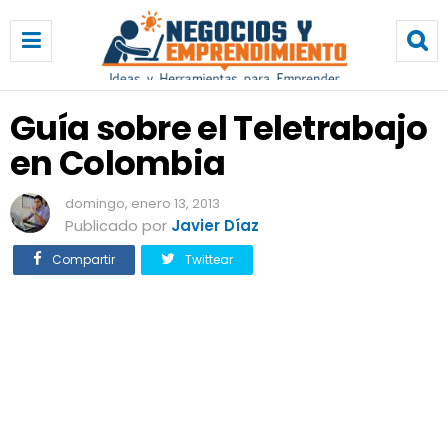
G
u
í
a
s
Guía sobre el Teletrabajo
o
en Colombia
b
r
e
domingo, enero 13, 2013
e
Publicado por
Javier Díaz
l
Compartir
Twittear
T
e
l
e
t
r
a
b
a