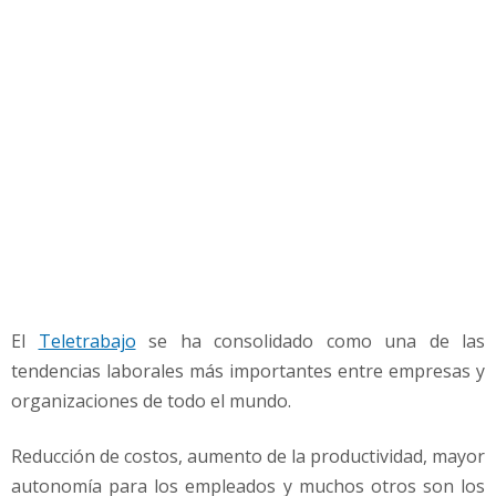
j
o
e
n
C
o
l
o
m
b
i
a
El
Teletrabajo
se ha consolidado como una de las
tendencias laborales más importantes entre empresas y
organizaciones de todo el mundo.
Reducción de costos, aumento de la productividad, mayor
autonomía para los empleados y muchos otros son los