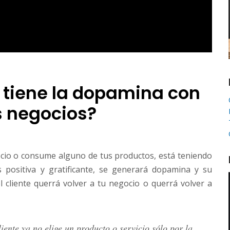
ón tiene la dopamina con
s negocios?
ocio o consume alguno de tus productos, está teniendo
s positiva y gratificante, se generará dopamina y su
 cliente querrá volver a tu negocio o querrá volver a
iente ya no elige un producto o servicio sólo por la