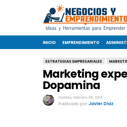
M
a
r
k
e
t
INICIO
EMPRENDIMIENTO
ADMINIST
i
n
g
ESTRATEGIAS EMPRESARIALES
MARKETI
e
Marketing exper
x
p
Dopamina
e
r
i
martes, febrero 05, 2013
e
Publicado por
Javier Díaz
n
c
i
a