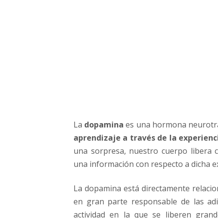
l
y
l
a
D
o
p
a
m
i
n
La
dopamina
es una hormona neurotra
a
aprendizaje a través de la experienc
una sorpresa, nuestro cuerpo libera 
una información con respecto a dicha e
La dopamina está directamente relacion
en gran parte responsable de las adic
actividad en la que se liberen gran