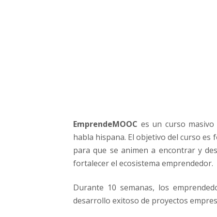
o
n
l
i
n
e
g
r
a
t
u
EmprendeMOOC
es un curso masivo 
i
t
habla hispana. El objetivo del curso es
o
para que se animen a encontrar y des
p
fortalecer el ecosistema emprendedor.
a
r
Durante 10 semanas, los emprendedor
a
desarrollo exitoso de proyectos empres
e
m