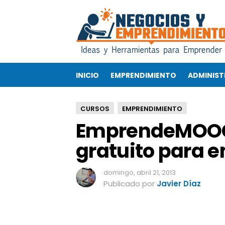
E
m
p
r
e
n
INICIO
EMPRENDIMIENTO
ADMINIST
d
e
M
CURSOS
EMPRENDIMIENTO
O
EmprendeMOOC,
O
C
gratuito para 
,
u
n
domingo, abril 21, 2013
c
Publicado por
Javier Díaz
u
r
s
o