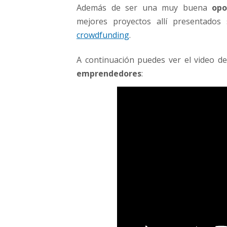
p
Además de ser una muy buena
opo
r
mejores proyectos allí presentados
e
crowdfunding
.
n
d
A continuación puedes ver el video d
e
d
emprendedores
:
o
r
e
s