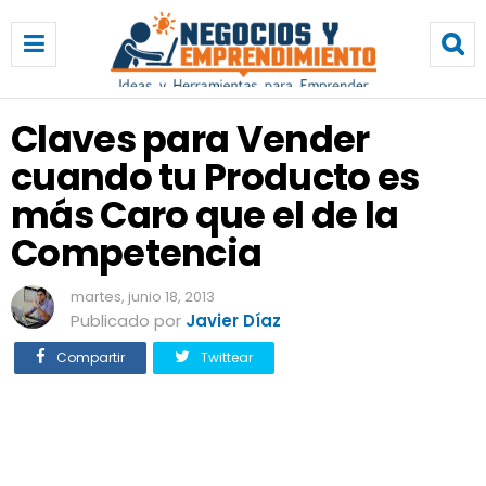
C
l
a
v
e
Claves para Vender
s
cuando tu Producto es
p
a
más Caro que el de la
r
a
Competencia
V
e
martes, junio 18, 2013
n
Publicado por
Javier Díaz
d
e
Compartir
Twittear
r
c
u
a
n