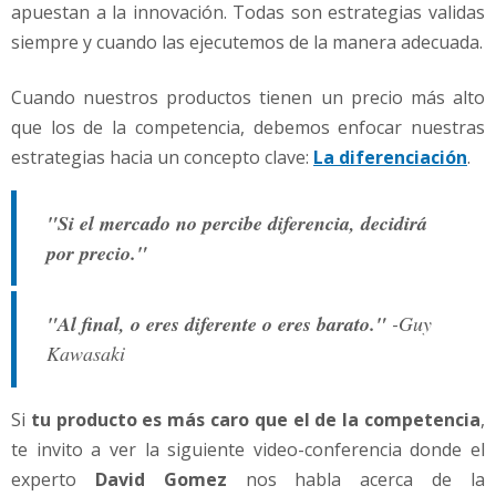
o
apuestan a la innovación. Todas son estrategias validas
q
siempre y cuando las ejecutemos de la manera adecuada.
u
e
Cuando nuestros productos tienen un precio más alto
e
que los de la competencia, debemos enfocar nuestras
l
d
estrategias hacia un concepto clave:
La diferenciación
.
e
l
"Si el mercado no percibe diferencia, decidirá
a
C
por precio."
o
m
"Al final, o eres diferente o eres barato."
-Guy
p
e
Kawasaki
t
e
Si
tu producto es más caro que el de la competencia
,
n
c
te invito a ver la siguiente video-conferencia donde el
i
experto
David Gomez
nos habla acerca de la
a