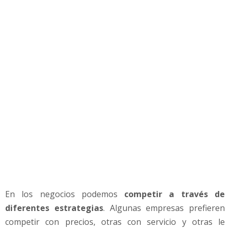
d
o
t
u
P
r
o
d
u
c
t
o
e
s
m
á
s
En los negocios podemos
competir a través de
C
diferentes estrategias
. Algunas empresas prefieren
a
r
competir con precios, otras con servicio y otras le